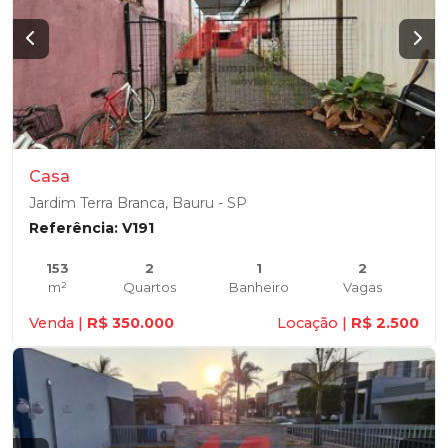
Casa
Jardim Terra Branca, Bauru - SP
Referência: V191
153
2
1
2
m²
Quartos
Banheiro
Vagas
Venda |
R$ 350.000
Locação |
R$ 2.500