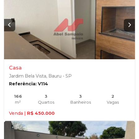
Casa
Jardim Bela Vista, Bauru - SP
Referência: V114
166
3
3
2
m²
Quartos
Banheiros
Vagas
Venda |
R$ 450.000