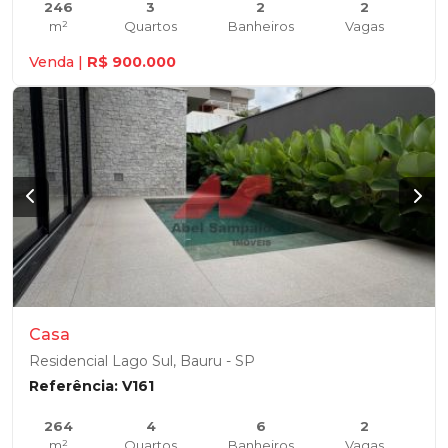
246
3
2
2
m²
Quartos
Banheiros
Vagas
Venda |
R$ 900.000
Casa
Residencial Lago Sul, Bauru - SP
Referência: V161
264
4
6
2
m²
Quartos
Banheiros
Vagas