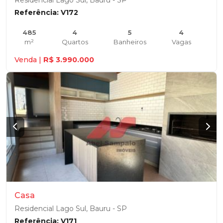
Residencial Lago Sul, Bauru - SP
Referência: V172
485
4
5
4
m²
Quartos
Banheiros
Vagas
Venda |
R$ 3.990.000
Casa
Residencial Lago Sul, Bauru - SP
Referência: V171