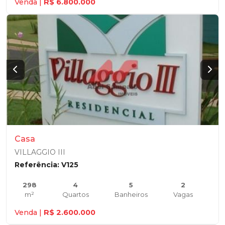
Venda |
R$ 6.800.000
Casa
VILLAGGIO III
Referência: V125
298
4
5
2
m²
Quartos
Banheiros
Vagas
Venda |
R$ 2.600.000