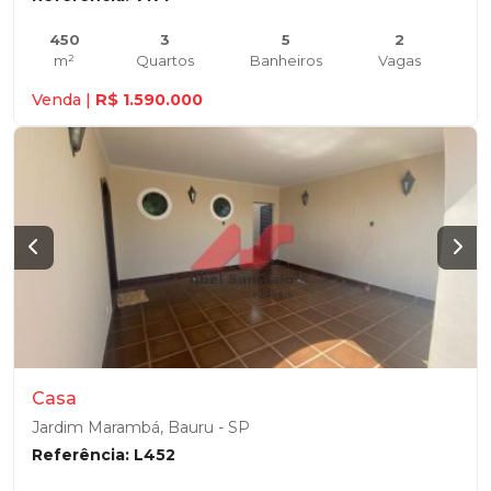
450
3
5
2
m²
Quartos
Banheiros
Vagas
Venda |
R$ 1.590.000
Casa
Jardim Marambá, Bauru - SP
Referência: L452