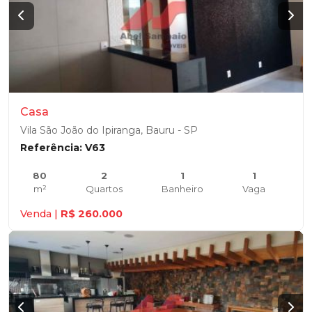
Casa
Vila São João do Ipiranga, Bauru - SP
Referência: V63
80
2
1
1
m²
Quartos
Banheiro
Vaga
Venda |
R$ 260.000