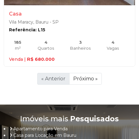
Casa
Vila Maracy, Bauru - SP
Referência: L15
185
4
3
4
m²
Quartos
Banheiros
Vagas
Venda |
R$ 680.000
« Anterior
Próximo »
Imóveis mais
Pesquisados
Apartamento para Venda
Casa para Locação em Bauru