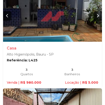
Casa
Alto Higienópolis, Bauru - SP
Referência: L425
3
3
Quartos
Banheiros
Venda |
R$ 980.000
Locação |
R$ 5.000