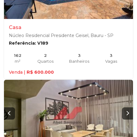
Casa
Núcleo Residencial Presidente Geisel, Bauru - SP
Referência: V189
162
2
3
3
m²
Quartos
Banheiros
Vagas
Venda |
R$ 600.000