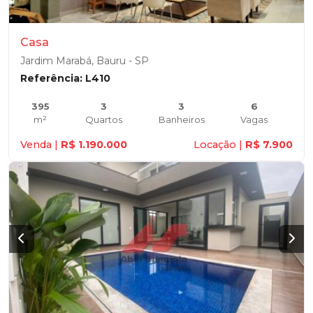
Casa
Jardim Marabá, Bauru - SP
Referência: L410
395
3
3
6
m²
Quartos
Banheiros
Vagas
Venda |
R$ 1.190.000
Locação |
R$ 7.900