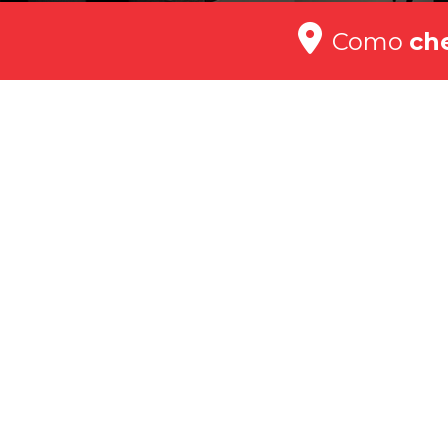
Como
ch