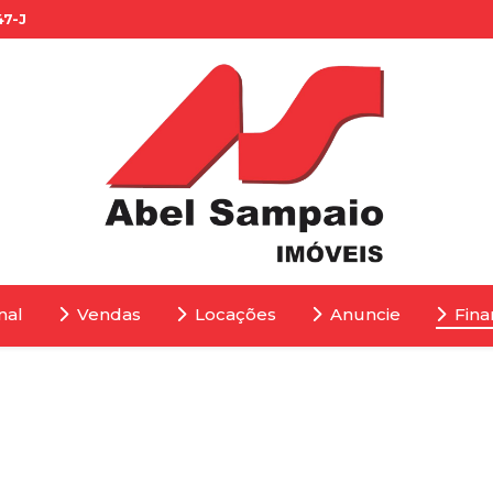
47-J
nal
Vendas
Locações
Anuncie
Fina