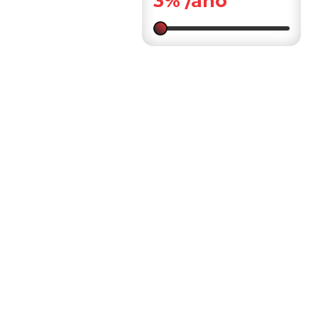
3%
/ano