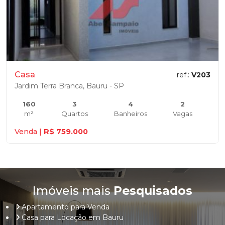
Casa
ref.:
V203
Jardim Terra Branca, Bauru - SP
160
3
4
2
m²
Quartos
Banheiros
Vagas
Venda |
R$ 759.000
Imóveis mais
Pesquisados
Apartamento para Venda
Casa para Locação em Bauru