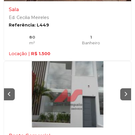
Sala
Ed. Cecilia Meireles
Referência: L449
80
1
m²
Banheiro
Locação |
R$ 1.500