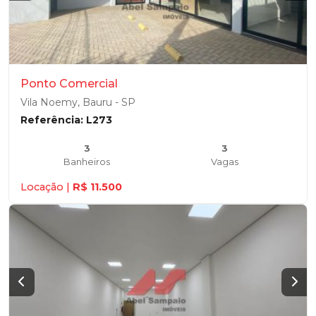
Ponto Comercial
Vila Noemy, Bauru - SP
Referência: L273
3
3
Banheiros
Vagas
Locação |
R$ 11.500