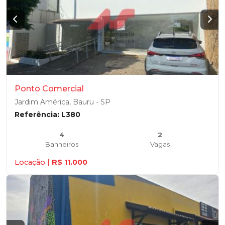
Ponto Comercial
Jardim América, Bauru - SP
Referência: L380
4
2
Banheiros
Vagas
Locação |
R$ 11.000