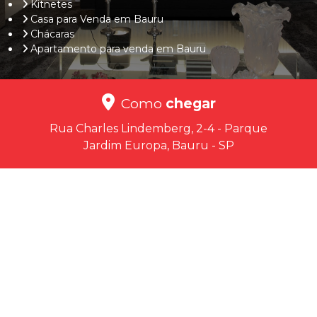
Kitnetes
Casa para Venda em Bauru
Chácaras
Apartamento para venda em Bauru
Como
chegar
Rua Charles Lindemberg, 2-4 - Parque
Jardim Europa, Bauru - SP