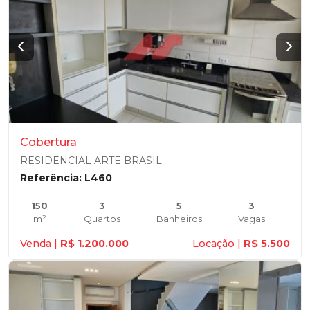
Cobertura
RESIDENCIAL ARTE BRASIL
Referência: L460
150
3
5
3
m²
Quartos
Banheiros
Vagas
Venda |
R$ 1.200.000
Locação |
R$ 5.500