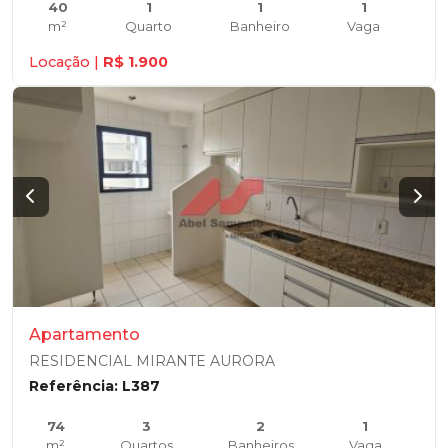
40
1
1
1
m²
Quarto
Banheiro
Vaga
Locação |
R$ 1.900
Apartamento
RESIDENCIAL MIRANTE AURORA
Referência: L387
74
3
2
1
m²
Quartos
Banheiros
Vaga