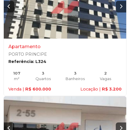
Apartamento
PORTO PRINCIPE
Referência: L324
107
3
3
2
m²
Quartos
Banheiros
Vagas
Venda |
R$ 600.000
Locação |
R$ 3.200