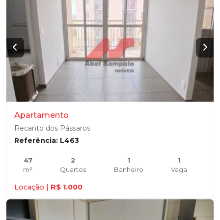
Apartamento
Recanto dos Pássaros
Referência: L463
47
2
1
1
m²
Quartos
Banheiro
Vaga
Locação |
R$ 1.000