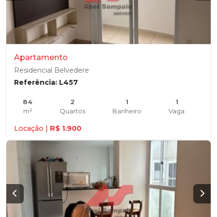
Apartamento
Residencial Belvedere
Referência: L457
84
2
1
1
m²
Quartos
Banheiro
Vaga
Locação |
R$ 1.900