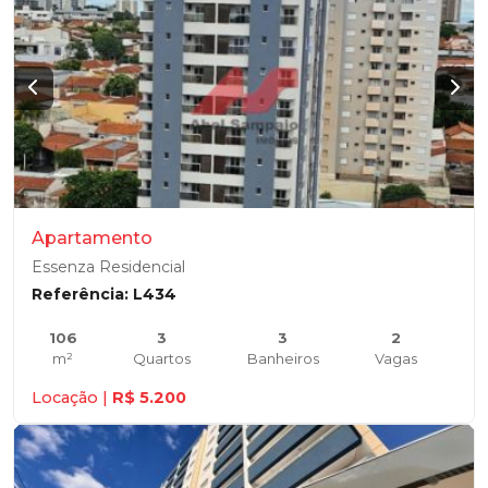
Apartamento
Essenza Residencial
Referência: L434
106
3
3
2
m²
Quartos
Banheiros
Vagas
Locação |
R$ 5.200