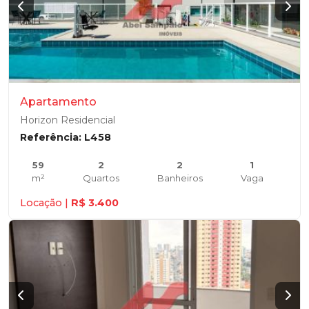
Apartamento
Horizon Residencial
Referência: L458
59
2
2
1
m²
Quartos
Banheiros
Vaga
Locação |
R$ 3.400