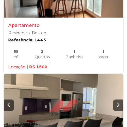
Apartamento
Residencial Boston
Referência: L445
55
2
1
1
m²
Quartos
Banheiro
Vaga
Locação |
R$ 1.500