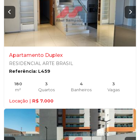
Apartamento Duplex
RESIDENCIAL ARTE BRASIL
Referência: L459
180
3
4
3
m²
Quartos
Banheiros
Vagas
Locação |
R$ 7.000