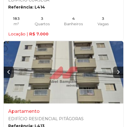
EDIFÍCIO CÓRSEGA
Referência: L414
183
3
4
3
m²
Quartos
Banheiros
Vagas
Locação |
R$ 7.000
Apartamento
EDIFÍCIO RESIDENCIAL PITÁGORAS
Referência: L413