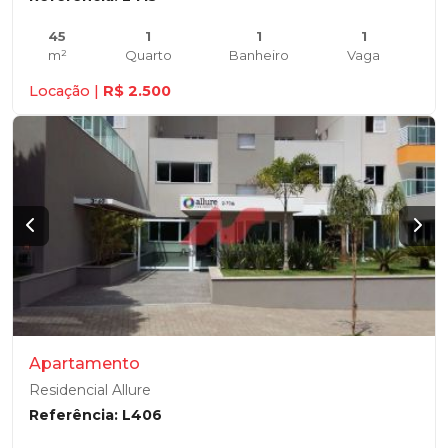
45
1
1
1
m²
Quarto
Banheiro
Vaga
Locação |
R$ 2.500
Apartamento
Residencial Allure
Referência: L406