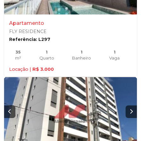
Apartamento
FLY RESIDENCE
Referência: L297
35
1
1
1
m²
Quarto
Banheiro
Vaga
Locação |
R$ 3.000