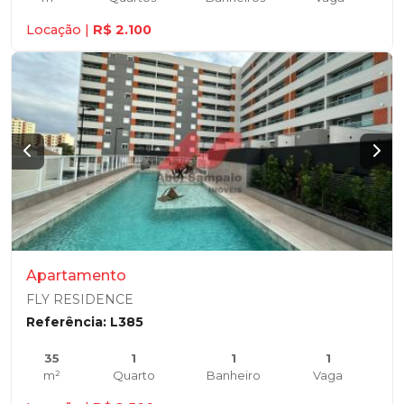
Locação |
R$ 2.100
Apartamento
FLY RESIDENCE
Referência: L385
35
1
1
1
m²
Quarto
Banheiro
Vaga