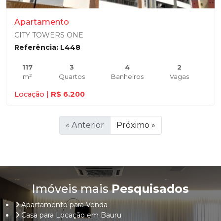
Apartamento
CITY TOWERS ONE
Referência: L448
117
3
4
2
m²
Quartos
Banheiros
Vagas
Locação |
R$ 6.200
« Anterior
Próximo »
Imóveis mais
Pesquisados
Apartamento para Venda
Casa para Locação em Bauru