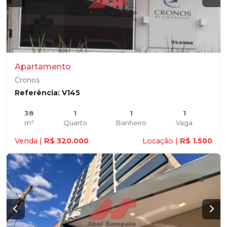
Apartamento
Cronos
Referência: V145
38
1
1
1
m²
Quarto
Banheiro
Vaga
Venda |
R$ 320.000
Locação |
R$ 1.500