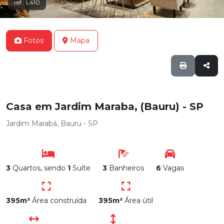
ref.: L410
Fotos
Mapa
Casa em Jardim Maraba, (Bauru) - SP
Jardim Marabá, Bauru - SP
3
Quartos, sendo
1
Suíte
3
Banheiros
6
Vagas
395m²
Área construída
395m²
Área útil