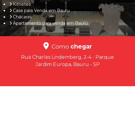
Kitnetes
Casa para Venda em Bauru
Chácaras
Apartamento para venda em Bauru
Como
chegar
Rua Charles Lindemberg, 2-4 - Parque
Jardim Europa, Bauru - SP