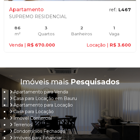
Apartamento
ref.:
L467
SUPREMO RESIDENCIAL
86
3
2
1
m²
Quartos
Banheiros
Vaga
Venda |
R$ 670.000
Locação |
R$ 3.600
Imóveis mais
Pesquisados
Apartamento para Venda
Casa para Locação em Bauru
Apartamento para Locação
Casa para Locação
Imóvel Comercial
Terrenos
Condomínios Fechados
Imóveis para Financiar