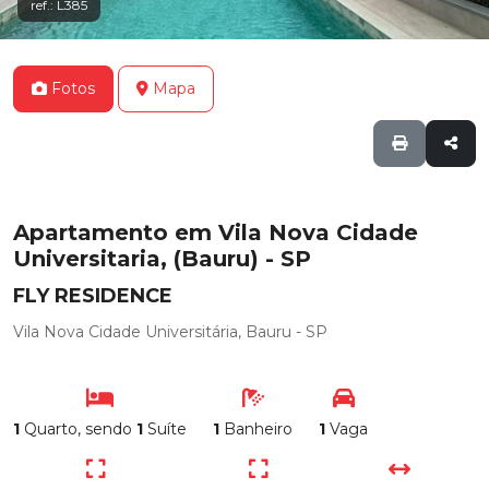
ref.: L385
Fotos
Mapa
Apartamento em Vila Nova Cidade
Universitaria, (Bauru) - SP
FLY RESIDENCE
Vila Nova Cidade Universitária, Bauru - SP
1
Quarto, sendo
1
Suíte
1
Banheiro
1
Vaga