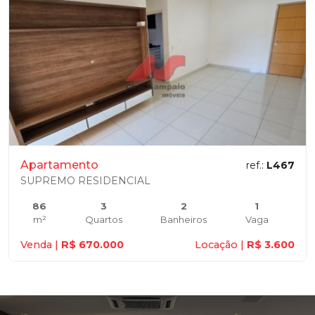
Apartamento
ref.:
L467
SUPREMO RESIDENCIAL
86
3
2
1
m²
Quartos
Banheiros
Vaga
Venda |
R$ 670.000
Locação |
R$ 3.600