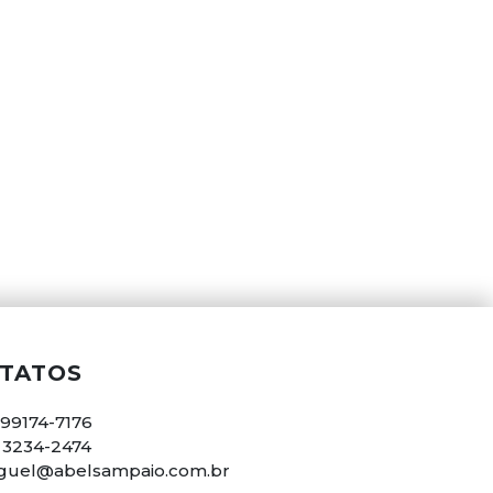
TATOS
 99174-7176
) 3234-2474
guel@abelsampaio.com.br