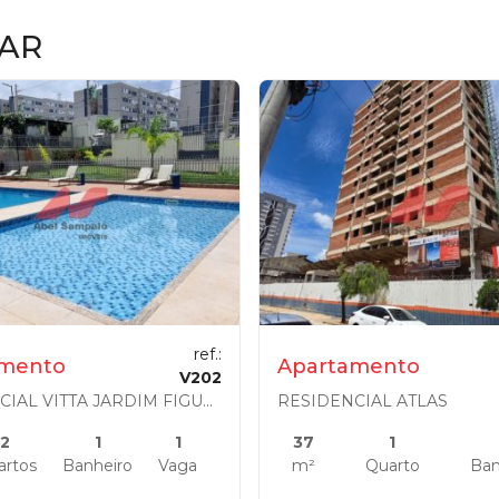
AR
ref.:
amento
Apartamento
V202
RESIDENCIAL VITTA JARDIM FIGUEIRAS
RESIDENCIAL ATLAS
2
1
1
37
1
artos
Banheiro
Vaga
m²
Quarto
Ban