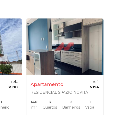
ref.:
ref.:
Apartamento
V198
V194
RESIDENCIAL SPAZIO NOVITÁ
1
140
3
2
1
heiro
m²
Quartos
Banheiros
Vaga