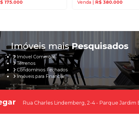
$ 175.000
Venda |
R$ 380.000
Imóveis mais
Pesquisados
Imóvel Comercial
Terrenos
Condomínios Fechados
Imóveis para Financiar
egar
Rua Charles Lindemberg, 2-4 - Parque Jardim 