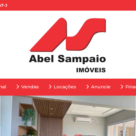
47-J
nal
Vendas
Locações
Anuncie
Fina