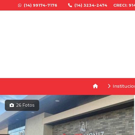
(14) 99174-7176
(14) 3234-2474
CRECI: 91
Institucio
26 Fotos