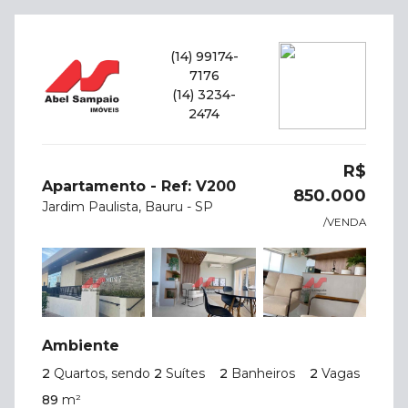
(14) 99174-
7176
(14) 3234-
2474
R$
Apartamento - Ref: V200
850.000
Jardim Paulista, Bauru - SP
/VENDA
Ambiente
2
Quartos, sendo
2
Suítes
2
Banheiros
2
Vagas
89
m²