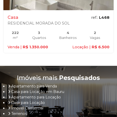
Casa
ref.:
L468
RESIDENCIAL MORADA DO SOL
222
3
4
2
m²
Quartos
Banheiros
Vagas
Venda |
R$ 1.350.000
Locação |
R$ 6.500
Imóveis mais
Pesquisados
Apartamento para Venda
Casa para Locação em Bauru
Apartamento para Locação
Casa para Locação
Imóvel Comercial
Terrenos