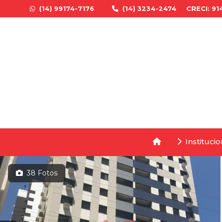
(14) 99174-7176
(14) 3234-2474
CRECI: 91
Institucio
38 Fotos