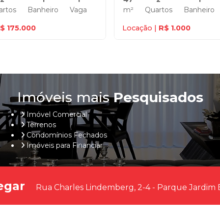
artos
Banheiro
Vaga
m²
Quartos
Banheiro
$ 175.000
Locação |
R$ 1.000
Imóveis mais
Pesquisados
Imóvel Comercial
Terrenos
Condomínios Fechados
Imóveis para Financiar
egar
Rua Charles Lindemberg, 2-4 - Parque Jardim 