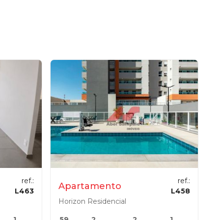
ref.:
ref.:
Apartamento
L463
L458
Horizon Residencial
1
59
2
2
1