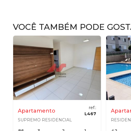
VOCÊ TAMBÉM PODE GOST
ref.:
Apartamento
Apart
L467
SUPREMO RESIDENCIAL
86
3
2
1
42