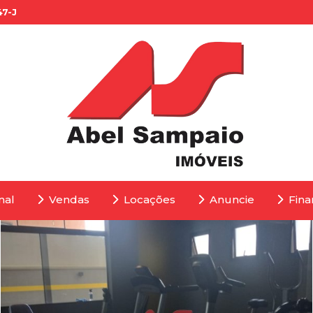
47-J
nal
Vendas
Locações
Anuncie
Fina