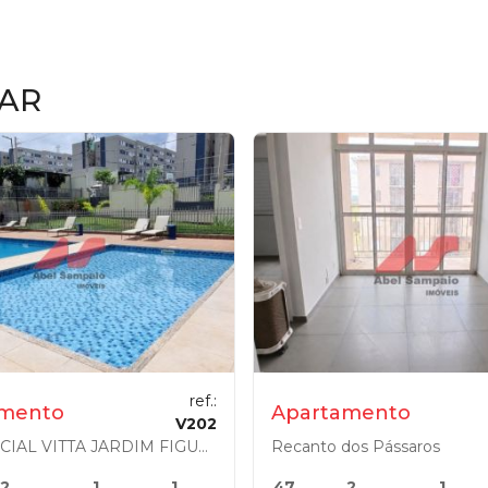
AR
ref.:
amento
Apartamento
V202
RESIDENCIAL VITTA JARDIM FIGUEIRAS
Recanto dos Pássaros
2
1
1
47
2
1