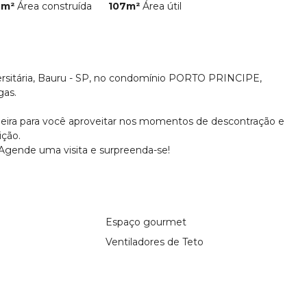
7m²
Área construída
107m²
Área útil
ersitária, Bauru - SP, no condomínio PORTO PRINCIPE,
gas.
ueira para você aproveitar nos momentos de descontração e
ição.
 Agende uma visita e surpreenda-se!
Espaço gourmet
Ventiladores de Teto