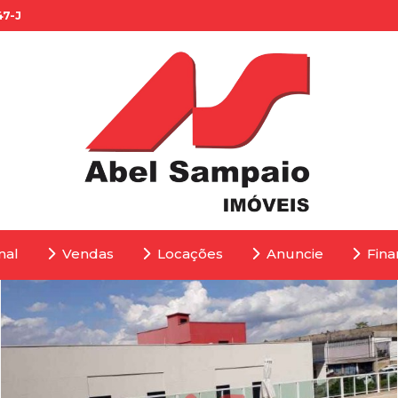
47-J
nal
Vendas
Locações
Anuncie
Fina