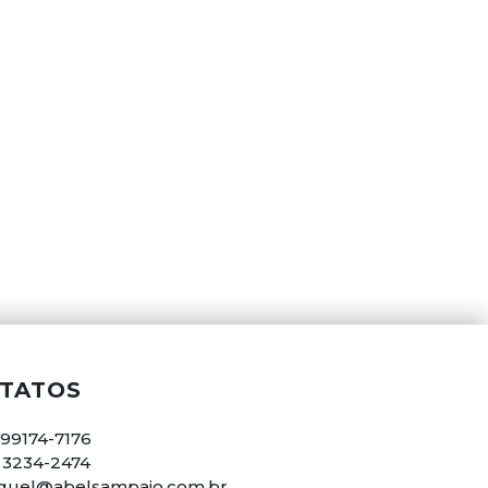
TATOS
 99174-7176
) 3234-2474
guel@abelsampaio.com.br