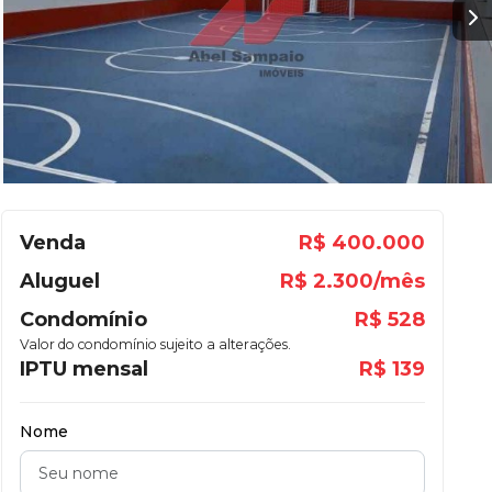
Venda
R$ 400.000
Aluguel
R$ 2.300/mês
Condomínio
R$ 528
Valor do condomínio sujeito a alterações.
IPTU mensal
R$ 139
Nome