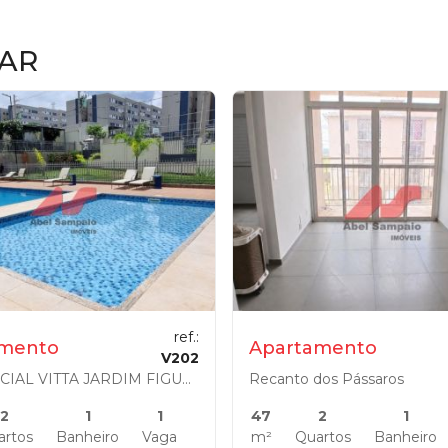
AR
ref.:
amento
Apartamento
V202
RESIDENCIAL VITTA JARDIM FIGUEIRAS
Recanto dos Pássaros
2
1
1
47
2
1
artos
Banheiro
Vaga
m²
Quartos
Banheiro