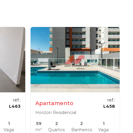
ref.:
ref.:
Apartamento
L463
L458
Horizon Residencial
1
59
2
2
1
Vaga
m²
Quartos
Banheiros
Vaga