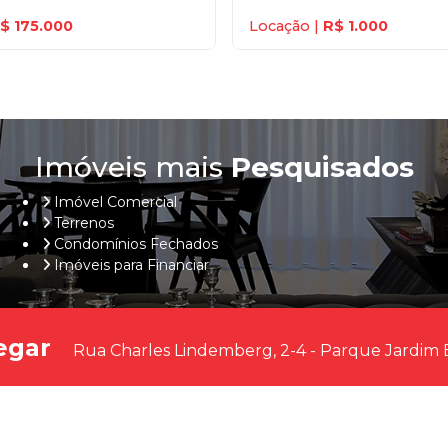
$ 175.000
Locação |
R$ 1.000
Imóveis mais
Pesquisados
Imóvel Comercial
Terrenos
Condomínios Fechados
Imóveis para Financiar
egar
Rua Charles Lindemberg, 2-4 - Parque Jardim 