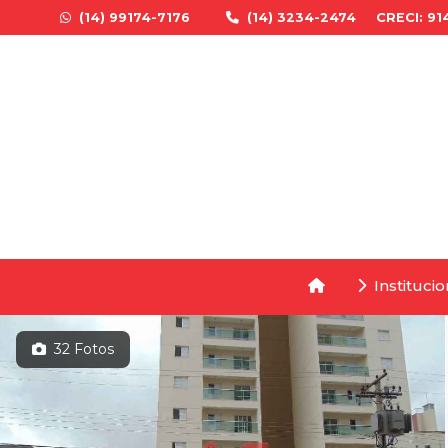
(14) 99174-7176
(14) 3234-2474
CRECI: 91
Institucio
32 Fotos