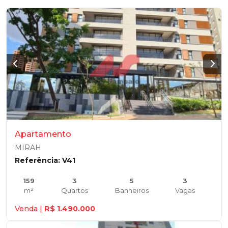
Apartamento
MIRAH
Referência: V41
159
3
5
3
m²
Quartos
Banheiros
Vagas
Venda |
R$ 1.490.000