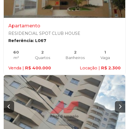
Apartamento
RESIDENCIAL SPOT CLUB HOUSE
Referência: L067
60
2
2
1
m²
Quartos
Banheiros
Vaga
Venda |
R$ 400.000
Locação |
R$ 2.300