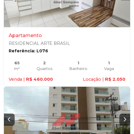
Apartamento
RESIDENCIAL ARTE BRASIL
Referência: L076
65
2
1
1
m²
Quartos
Banheiro
Vaga
Venda |
R$ 460.000
Locação |
R$ 2.050