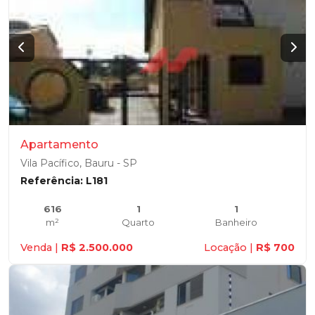
Apartamento
Vila Pacífico, Bauru - SP
Referência: L181
616
1
1
m²
Quarto
Banheiro
Venda |
R$ 2.500.000
Locação |
R$ 700