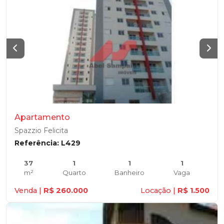
Apartamento
Spazzio Felicita
Referência: L429
37
1
1
1
m²
Quarto
Banheiro
Vaga
Venda |
R$ 260.000
Locação |
R$ 1.500