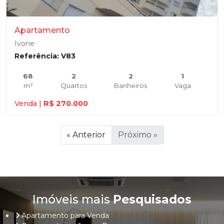
Apartamento
Ivone
Referência: V83
68
2
2
1
m²
Quartos
Banheiros
Vaga
Venda |
R$ 270.000
« Anterior
Próximo »
Imóveis mais
Pesquisados
Apartamento para Venda