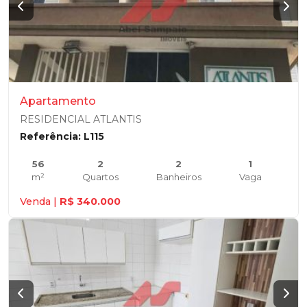
Apartamento
RESIDENCIAL ATLANTIS
Referência: L115
56
2
2
1
m²
Quartos
Banheiros
Vaga
Venda |
R$ 340.000