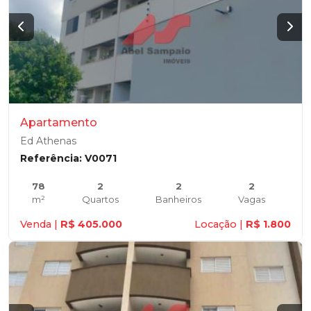
Apartamento
Ed Athenas
Referência: V0071
78
2
2
2
m²
Quartos
Banheiros
Vagas
Venda |
R$ 405.000
Locação |
R$ 1.800