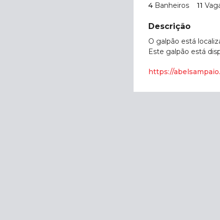
4
Banheiros
11
Vag
Descrição
O galpão está locali
Este galpão está dis
https://abelsampaio