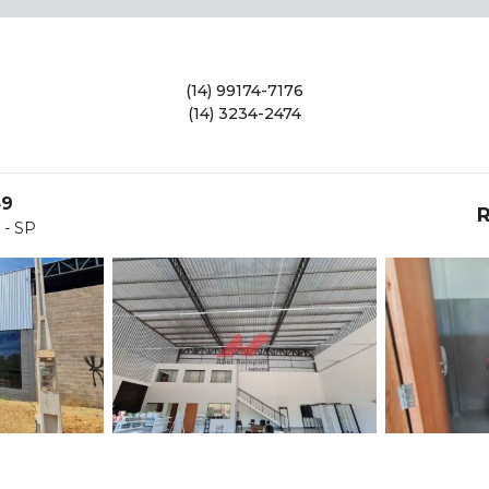
(14) 99174-7176
(14) 3234-2474
39
R
 - SP