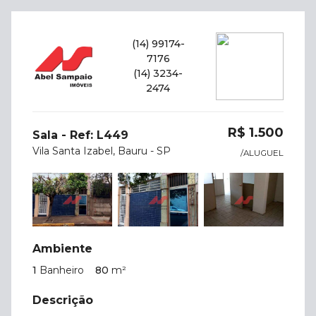
(14) 99174-
7176
(14) 3234-
2474
R$ 1.500
Sala - Ref: L449
Vila Santa Izabel, Bauru - SP
/ALUGUEL
Ambiente
1
Banheiro
80
m²
Descrição