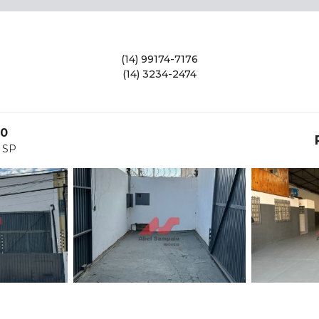
(14) 99174-7176
(14) 3234-2474
50
- SP