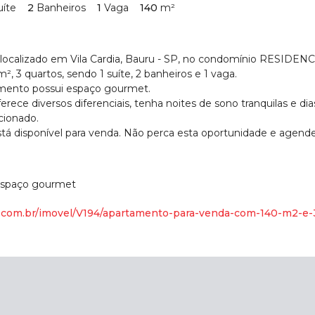
uíte
2
Banheiros
1
Vaga
140
m²
localizado em Vila Cardia, Bauru - SP, no condomínio RESIDE
, 3 quartos, sendo 1 suíte, 2 banheiros e 1 vaga.
amento possui espaço gourmet.
ece diversos diferenciais, tenha noites de sono tranquilas e d
cionado.
á disponível para venda. Não perca esta oportunidade e agende j
spaço gourmet
o.com.br/imovel/V194/apartamento-para-venda-com-140-m2-e-3