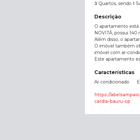
3
Quartos, sendo
1
S
Descrição
O apartamento está 
NOVITÁ, possui 140 m²
Além disso, o apart
O imóvel também ofer
imóvel com ar-condi
Este apartamento est
Características
Ar condicionado
E
https://abelsampai
cardia-bauru-sp