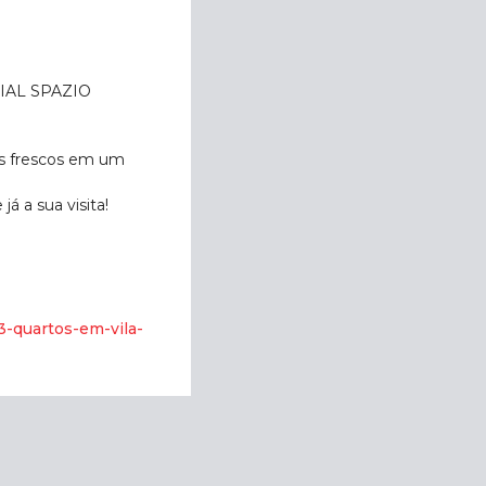
NCIAL SPAZIO
ias frescos em um
á a sua visita!
-quartos-em-vila-