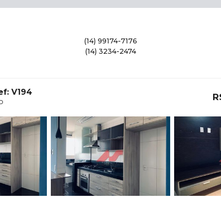
(14) 99174-7176
(14) 3234-2474
ef: V194
R
SP